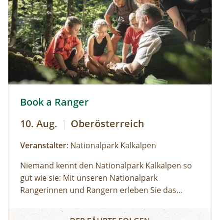
Book a Ranger - mit Nationalpark Ranger den Nationalpar
Book a Ranger
10. Aug.
|
Oberösterreich
Veranstalter:
Nationalpark Kalkalpen
Niemand kennt den Nationalpark Kalkalpen so
gut wie sie: Mit unseren Nationalpark
Rangerinnen und Rangern erleben Sie das
Schutzgebiet von seinen schönsten Seiten!
Wildtiere erleben Natur entdecken Wildnis
Book a Ranger
Meine individuelle Nationalpark Tour buchen Du
spüren Almen genießen Mit Forscher:innen