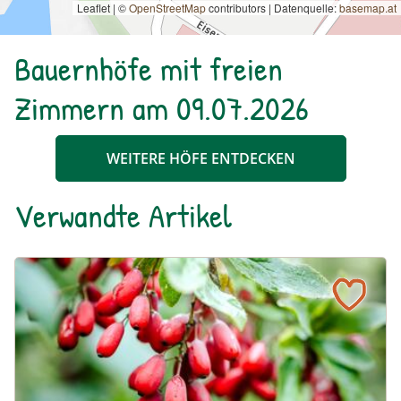
Leaflet | ©
OpenStreetMap
contributors
|
Datenquelle:
basemap.at
Bauernhöfe mit freien
Zimmern am 09.07.2026
WEITERE HÖFE ENTDECKEN
Verwandte Artikel
Pflück' mich! Essbare Beeren und Heilkräuter im Herbst