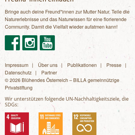
Bringe auch deine Freund*innen zur Mutter Natur. Teile die
Naturerlebnisse und das Naturwissen für eine florierende
Community. Damit die Vielfalt wieder aufatmen kann!
Facebook
Instagram
Youtube
Impressum
Über uns
Publikationen
Presse
Fußzeilenmenü
Datenschutz
Partner
© 2026 Blühendes Österreich – BILLA gemeinnützige
Privatstiftung
Wir unterstützen folgende UN-Nachhaltigkeitsziele, die
SDGs: