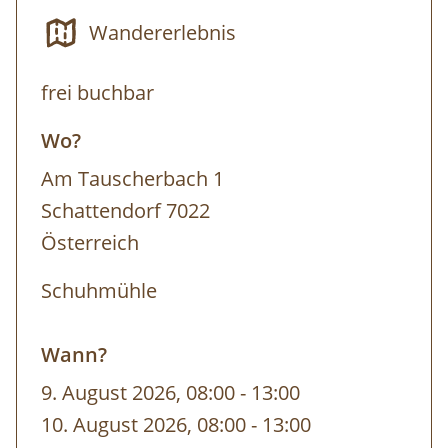
Wandererlebnis
Termin: jederzeit nach Voranmeldung ab
frei buchbar
5 Personen
Wo?
Dauer: 5 h
Am Tauscherbach 1
Schattendorf 7022
Österreich
Schuhmühle
Wann?
9. August 2026, 08:00
-
bis
13:00
10. August 2026, 08:00
-
bis
13:00