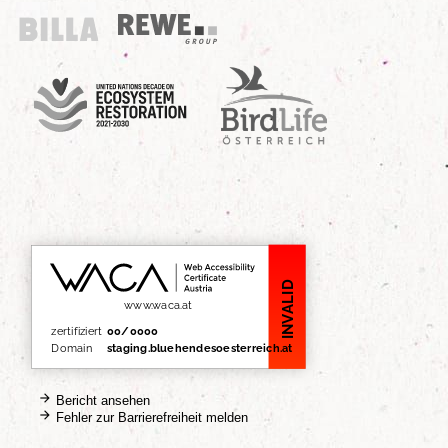
Billa
REWE Group
UN Decade
Birdlife