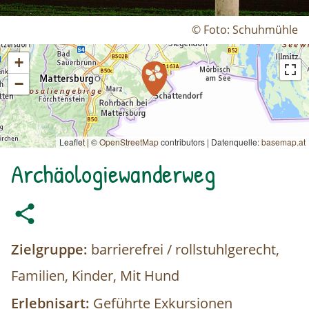
© Foto: Schuhmühle
+
−
Leaflet | ©
OpenStreetMap
contributors
|
Datenquelle:
basemap.at
Archäologiewanderweg
Zielgruppe:
barrierefrei / rollstuhlgerecht,
Familien, Kinder, Mit Hund
Erlebnisart:
Geführte Exkursionen