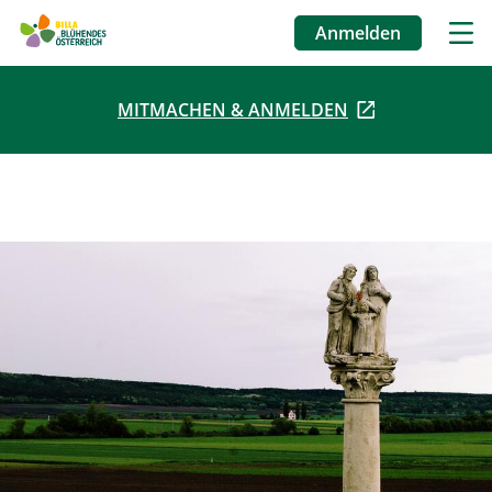
Anmelden
Benutzermenü
MITMACHEN & ANMELDEN
Direkt
zum
Inhalt