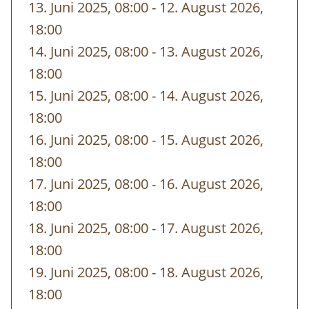
Villa Sonnwend
National Park Lodge
13. Juni 2025, 08:00
-
bis
12. August 2026,
+ 43 7562/20592,
villa-
18:00
sonnwend@kalkalpen.at
14. Juni 2025, 08:00
-
bis
13. August 2026,
18:00
Zum Treffpunkt:
15. Juni 2025, 08:00
-
bis
14. August 2026,
Das
Nationalpark Besucherzentrum
18:00
Ennstal
liegt direkt an der
16. Juni 2025, 08:00
-
bis
15. August 2026,
Eisenbundesstraße zwischen den Orten 4462
18:00
Reichraming und 4463 Großraming.
17. Juni 2025, 08:00
-
bis
16. August 2026,
18:00
Nationalpark Infostelle und
18. Juni 2025, 08:00
-
bis
17. August 2026,
Tourismusbüro Steyr und die
18:00
Nationalpark Region
19. Juni 2025, 08:00
-
bis
18. August 2026,
Ausstellung Wunderwelt Waldwildnis
18:00
Nationalpark Shop