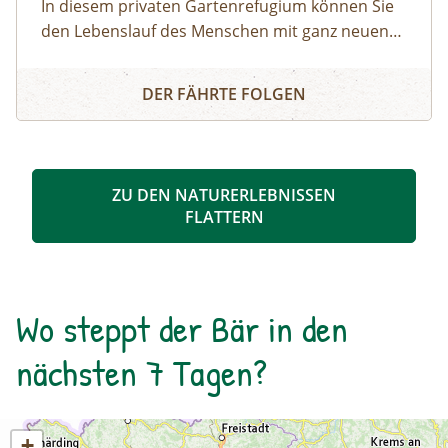
In diesem privaten Gartenrefugium können Sie
den Lebenslauf des Menschen mit ganz neuen
Augen erleben. Jede Lebensphase wird in einem
MIRAVITA – der Lebensphasengarten
besonders gestalteten Abschnitt dargestellt –
DER FÄHRTE FOLGEN
mit Tafeln, eigenen Formen und Pflanzen. So
spazieren Sie durch einen einzigartigen
Biodiversitätsgarten und erfahren nebenbei
noch eine Menge über Ihre eigene Biografie.
ZU DEN NATURERLEBNISSEN
FLATTERN
Wo steppt der Bär in den
nächsten 7 Tagen?
+