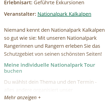
Erlebnisart:
Geführte Exkursionen
Veranstalter:
Nationalpark Kalkalpen
Niemand kennt den Nationalpark Kalkalpen
so gut wie sie: Mit unseren Nationalpark
Rangerinnen und Rangern erleben Sie das
Schutzgebiet von seinen schönsten Seiten!
Meine individuelle Nationalpark Tour
buchen
Du wählst dein Thema und den Termin -
alles andere organisiert unser
Mehr anzeigen +
Besucherservice für dich!
Folgende Themen stehen zur Wahl: