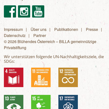
Facebook
Instagram
Youtube
Impressum
Über uns
Publikationen
Presse
Fußzeilenmenü
Datenschutz
Partner
© 2026 Blühendes Österreich – BILLA gemeinnützige
Privatstiftung
Wir unterstützen folgende UN-Nachhaltigkeitsziele, die
SDGs: