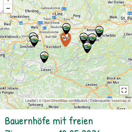
−
Leaflet | ©
OpenStreetMap
contributors
|
Datenquelle:
basemap.at
Bauernhöfe mit freien