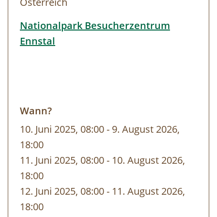
Österreich
Höhlentour
Euro 310,00 (inklusive
Helme und Stirnlampen, Dauer ca. 2,5
Nationalpark Besucherzentrum
Stunden)
Ennstal
Schneeschuhtour
Euro 255,00
(inklusive Schneeschuhe und Stöcke,
Dauer ca 4 Stunden)
Info & Buchung:
Wann?
Besucherzentrum Ennstal
10. Juni 2025, 08:00
-
bis
9. August 2026,
+ 43 7254/8414,
info-ennstal@kalkalpen.at
18:00
11. Juni 2025, 08:00
-
bis
10. August 2026,
Infostelle Windischgarsten
18:00
+ 43 7562/5266-17,
info-wdg@kalkalpen.at
12. Juni 2025, 08:00
-
bis
11. August 2026,
18:00