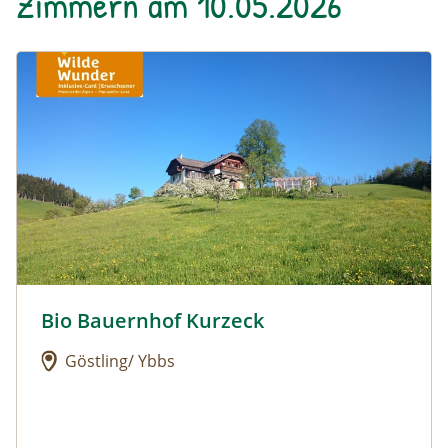
Zimmern am 10.05.2026
Urlaub am Bauernhof: Bio Bauernhof Kurzeck
Bio Bauernhof Kurzeck
Urlaub am Bauernhof: Bio Bauernhof Kurzeck
Göstling/ Ybbs