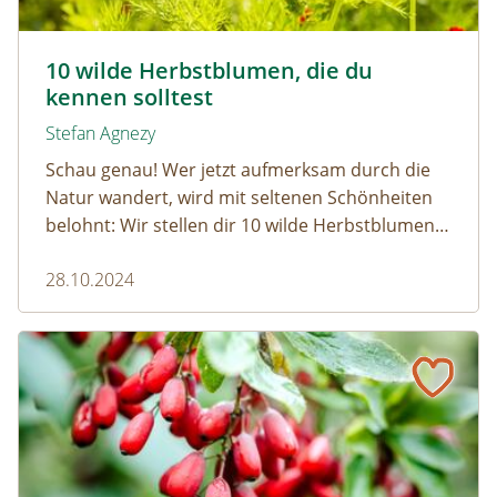
Herbst-Adonisroeschen- © Gubernat/Shutterstock.com
10 wilde Herbstblumen, die du
kennen solltest
Stefan Agnezy
Schau genau! Wer jetzt aufmerksam durch die
Natur wandert, wird mit seltenen Schönheiten
belohnt: Wir stellen dir 10 wilde Herbstblumen
vor, die gerade ihren großen Auftritt haben.
28.10.2024
Pflück' mich! Essbare Beeren und Heilkräuter im Herbst