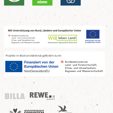
Billa
REWE Group
UN Decade
Birdlife