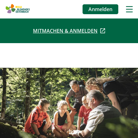
Anmelden
Benutzermenü
MITMACHEN & ANMELDEN
Direkt
zum
Inhalt