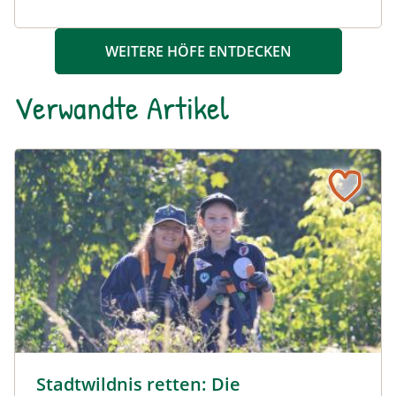
WEITERE HÖFE ENTDECKEN
Verwandte Artikel
Stadtwildnis retten: Die Pfadfindergruppe 31 - Stadlau f
Mit Schere und Krampen gegen invasive Arten © LPV/F. 
Stadtwildnis retten: Die