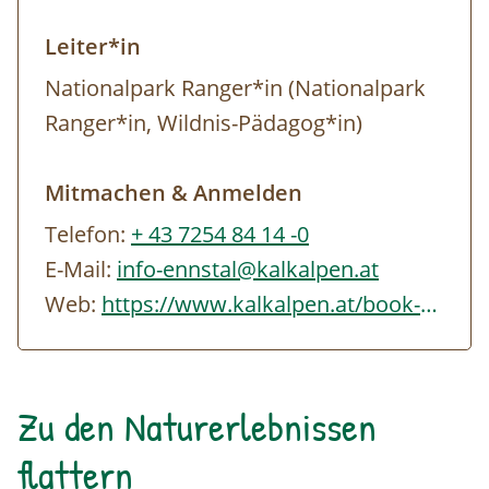
Kostenlose Parkplätze vor dem
Leiter*in
Besucherzentrum
Nationalpark Ranger*in (Nationalpark
Ranger*in, Wildnis-Pädagog*in)
Mitmachen & Anmelden
Telefon:
+ 43 7254 84 14 -0
E-Mail:
info-ennstal@kalkalpen.at
Web:
https://www.kalkalpen.at/book-a-ranger
Zu den Naturerlebnissen
flattern