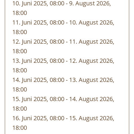
Villa Sonnwend
National Park Lodge
10. Juni 2025, 08:00
-
bis
9. August 2026,
+ 43 7562/20592,
villa-
18:00
sonnwend@kalkalpen.at
11. Juni 2025, 08:00
-
bis
10. August 2026,
18:00
Zum Treffpunkt:
12. Juni 2025, 08:00
-
bis
11. August 2026,
Das
Nationalpark Besucherzentrum
18:00
Ennstal
liegt direkt an der
13. Juni 2025, 08:00
-
bis
12. August 2026,
Eisenbundesstraße zwischen den Orten 4462
18:00
Reichraming und 4463 Großraming.
14. Juni 2025, 08:00
-
bis
13. August 2026,
18:00
Nationalpark Infostelle und
15. Juni 2025, 08:00
-
bis
14. August 2026,
Tourismusbüro Steyr und die
18:00
Nationalpark Region
16. Juni 2025, 08:00
-
bis
15. August 2026,
Ausstellung Wunderwelt Waldwildnis
18:00
Nationalpark Shop