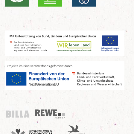
Billa
REWE Group
UN Decade
Birdlife