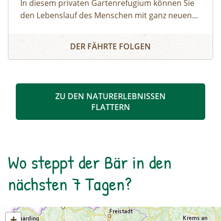
In diesem privaten Gartenrefugium können Sie
den Lebenslauf des Menschen mit ganz neuen
Augen erleben. Jede Lebensphase wird in einem
MIRAVITA – der Lebensphasengarten
besonders gestalteten Abschnitt dargestellt –
DER FÄHRTE FOLGEN
mit Tafeln, eigenen Formen und Pflanzen. So
spazieren Sie durch einen einzigartigen
Biodiversitätsgarten und erfahren nebenbei
noch eine Menge über Ihre eigene Biografie.
ZU DEN NATURERLEBNISSEN
FLATTERN
Wo steppt der Bär in den
nächsten 7 Tagen?
+