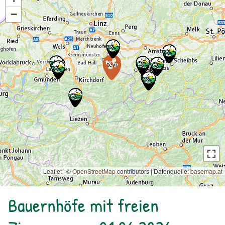
−
Leaflet | ©
OpenStreetMap
contributors
|
Datenquelle:
basemap.at
Bauernhöfe mit freien