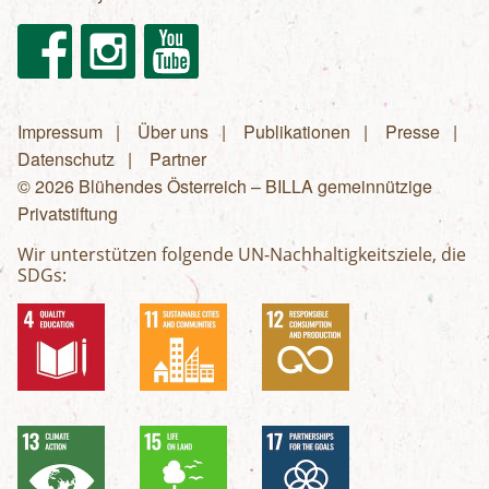
Facebook
Instagram
Youtube
Impressum
Über uns
Publikationen
Presse
Fußzeilenmenü
Datenschutz
Partner
© 2026 Blühendes Österreich – BILLA gemeinnützige
Privatstiftung
Wir unterstützen folgende UN-Nachhaltigkeitsziele, die
SDGs: