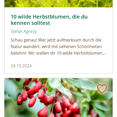
Herbst-Adonisroeschen- © Gubernat/Shutterstock.com
10 wilde Herbstblumen, die du
kennen solltest
Stefan Agnezy
Schau genau! Wer jetzt aufmerksam durch die
Natur wandert, wird mit seltenen Schönheiten
belohnt: Wir stellen dir 10 wilde Herbstblumen
vor, die gerade ihren großen Auftritt haben.
28.10.2024
Pflück' mich! Essbare Beeren und Heilkräuter im Herbst