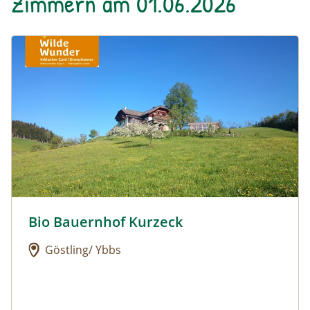
Zimmern am 01.06.2026
Urlaub am Bauernhof: Bio Bauernhof Kurzeck
Bio Bauernhof Kurzeck
Urlaub am Bauernhof: Bio Bauernhof Kurzeck
Göstling/ Ybbs