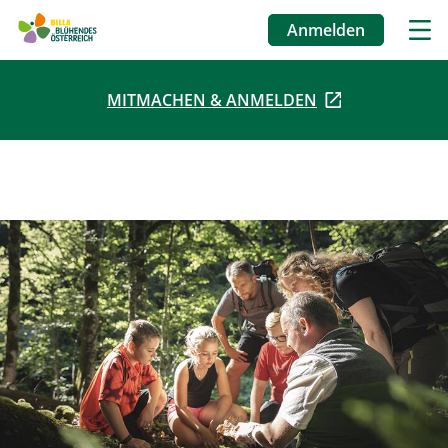
Anmelden
Benutzermenü
MITMACHEN & ANMELDEN
Direkt
zum
Inhalt