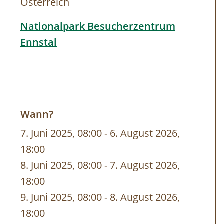
Österreich
Höhlentour
Euro 310,00 (inklusive
Helme und Stirnlampen, Dauer ca. 2,5
Nationalpark Besucherzentrum
Stunden)
Ennstal
Schneeschuhtour
Euro 255,00
(inklusive Schneeschuhe und Stöcke,
Dauer ca 4 Stunden)
Info & Buchung:
Wann?
Besucherzentrum Ennstal
7. Juni 2025, 08:00
-
bis
6. August 2026,
+ 43 7254/8414,
info-ennstal@kalkalpen.at
18:00
8. Juni 2025, 08:00
-
bis
7. August 2026,
Infostelle Windischgarsten
18:00
+ 43 7562/5266-17,
info-wdg@kalkalpen.at
9. Juni 2025, 08:00
-
bis
8. August 2026,
18:00