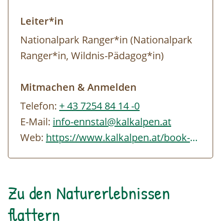
Kostenlose Parkplätze vor dem
Leiter*in
Besucherzentrum
Nationalpark Ranger*in (Nationalpark
Ranger*in, Wildnis-Pädagog*in)
Mitmachen & Anmelden
Telefon:
+ 43 7254 84 14 -0
E-Mail:
info-ennstal@kalkalpen.at
Web:
https://www.kalkalpen.at/book-a-ranger
Zu den Naturerlebnissen
flattern