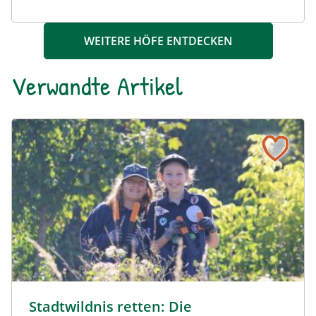
WEITERE HÖFE ENTDECKEN
Verwandte Artikel
Stadtwildnis retten: Die Pfadfindergruppe 31 - Stadlau f
Mit Schere und Krampen gegen invasive Arten © LPV/F. 
Stadtwildnis retten: Die