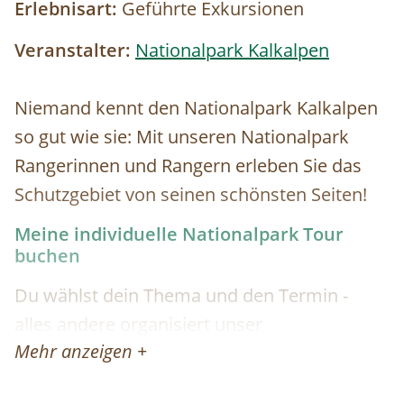
Erlebnisart:
Geführte Exkursionen
Veranstalter:
Nationalpark Kalkalpen
Niemand kennt den Nationalpark Kalkalpen
so gut wie sie: Mit unseren Nationalpark
Rangerinnen und Rangern erleben Sie das
Schutzgebiet von seinen schönsten Seiten!
Meine individuelle Nationalpark Tour
buchen
Du wählst dein Thema und den Termin -
alles andere organisiert unser
Mehr anzeigen +
Besucherservice für dich!
Folgende Themen stehen zur Wahl: