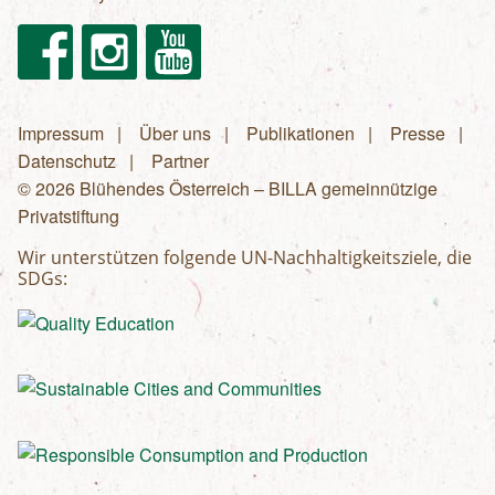
Facebook
Instagram
Youtube
Impressum
Über uns
Publikationen
Presse
Fußzeilenmenü
Datenschutz
Partner
© 2026 Blühendes Österreich – BILLA gemeinnützige
Privatstiftung
Wir unterstützen folgende UN-Nachhaltigkeitsziele, die
SDGs: