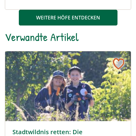
WEITERE HÖFE ENTDECKEN
Verwandte Artikel
Stadtwildnis retten: Die Pfadfindergruppe 31 - Stadlau f
Mit Schere und Krampen gegen invasive Arten © LPV/F. 
Stadtwildnis retten: Die