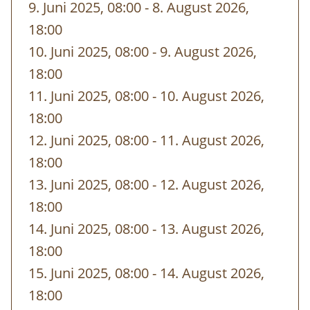
Villa Sonnwend
National Park Lodge
9. Juni 2025, 08:00
-
bis
8. August 2026,
+ 43 7562/20592,
villa-
18:00
sonnwend@kalkalpen.at
10. Juni 2025, 08:00
-
bis
9. August 2026,
18:00
Zum Treffpunkt:
11. Juni 2025, 08:00
-
bis
10. August 2026,
Das
Nationalpark Besucherzentrum
18:00
Ennstal
liegt direkt an der
12. Juni 2025, 08:00
-
bis
11. August 2026,
Eisenbundesstraße zwischen den Orten 4462
18:00
Reichraming und 4463 Großraming.
13. Juni 2025, 08:00
-
bis
12. August 2026,
18:00
Nationalpark Infostelle und
14. Juni 2025, 08:00
-
bis
13. August 2026,
Tourismusbüro Steyr und die
18:00
Nationalpark Region
15. Juni 2025, 08:00
-
bis
14. August 2026,
Ausstellung Wunderwelt Waldwildnis
18:00
Nationalpark Shop