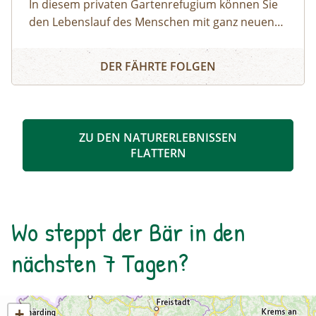
In diesem privaten Gartenrefugium können Sie
den Lebenslauf des Menschen mit ganz neuen
Augen erleben. Jede Lebensphase wird in einem
MIRAVITA – der Lebensphasengarten
besonders gestalteten Abschnitt dargestellt –
DER FÄHRTE FOLGEN
mit Tafeln, eigenen Formen und Pflanzen. So
spazieren Sie durch einen einzigartigen
Biodiversitätsgarten und erfahren nebenbei
noch eine Menge über Ihre eigene Biografie.
ZU DEN NATURERLEBNISSEN
FLATTERN
Wo steppt der Bär in den
nächsten 7 Tagen?
+