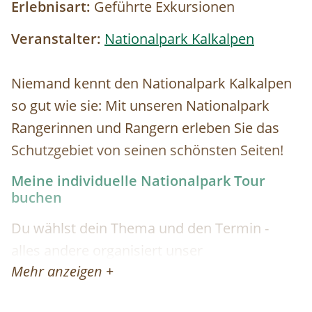
Erlebnisart:
Geführte Exkursionen
Veranstalter:
Nationalpark Kalkalpen
Niemand kennt den Nationalpark Kalkalpen
so gut wie sie: Mit unseren Nationalpark
Rangerinnen und Rangern erleben Sie das
Schutzgebiet von seinen schönsten Seiten!
Meine individuelle Nationalpark Tour
buchen
Du wählst dein Thema und den Termin -
alles andere organisiert unser
Mehr anzeigen +
Besucherservice für dich!
Folgende Themen stehen zur Wahl: