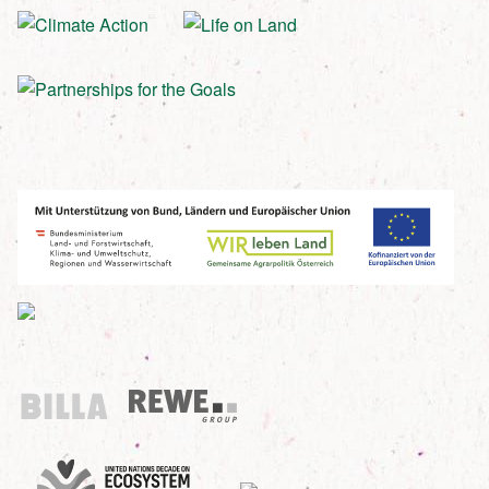
Billa
REWE Group
UN Decade
Birdlife