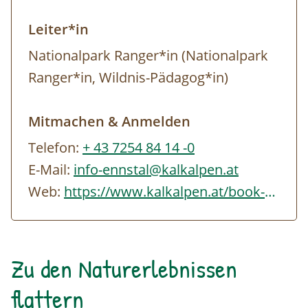
Kostenlose Parkplätze vor dem
Leiter*in
Besucherzentrum
Nationalpark Ranger*in (Nationalpark
Ranger*in, Wildnis-Pädagog*in)
Mitmachen & Anmelden
Telefon:
+ 43 7254 84 14 -0
E-Mail:
info-ennstal@kalkalpen.at
Web:
https://www.kalkalpen.at/book-a-ranger
Zu den Naturerlebnissen
flattern