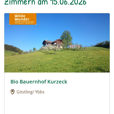
Zimmern am 15.06.2026
Urlaub am Bauernhof: Bio Bauernhof Kurzeck
Bio Bauernhof Kurzeck
Urlaub am Bauernhof: Bio Bauernhof Kurzeck
Göstling/ Ybbs