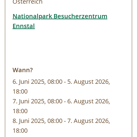
Österreich
Höhlentour
Euro 310,00 (inklusive
Helme und Stirnlampen, Dauer ca. 2,5
Nationalpark Besucherzentrum
Stunden)
Ennstal
Schneeschuhtour
Euro 255,00
(inklusive Schneeschuhe und Stöcke,
Dauer ca 4 Stunden)
Info & Buchung:
Wann?
Besucherzentrum Ennstal
6. Juni 2025, 08:00
-
bis
5. August 2026,
+ 43 7254/8414,
info-ennstal@kalkalpen.at
18:00
7. Juni 2025, 08:00
-
bis
6. August 2026,
Infostelle Windischgarsten
18:00
+ 43 7562/5266-17,
info-wdg@kalkalpen.at
8. Juni 2025, 08:00
-
bis
7. August 2026,
18:00