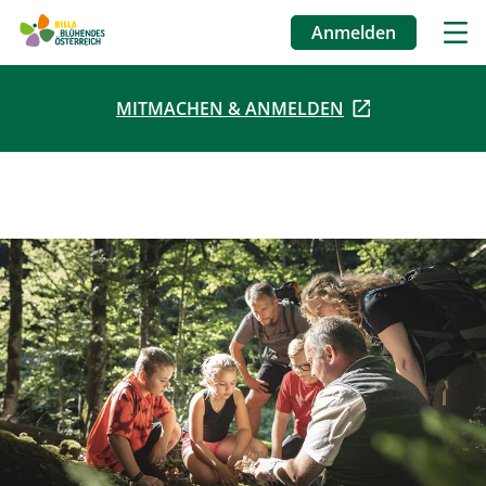
Anmelden
Benutzermenü
MITMACHEN & ANMELDEN
Direkt
zum
Inhalt