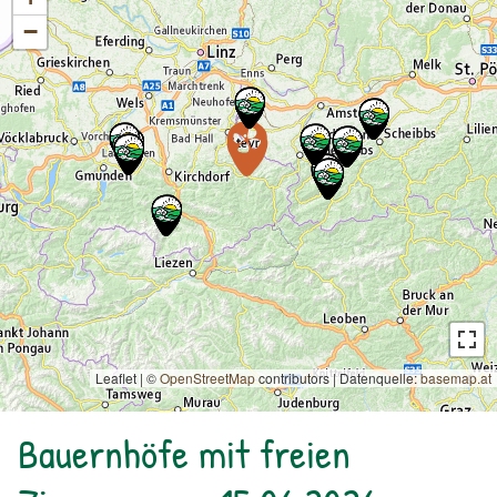
−
Leaflet | ©
OpenStreetMap
contributors
|
Datenquelle:
basemap.at
Bauernhöfe mit freien