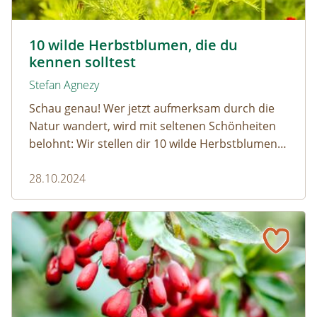
Herbst-Adonisroeschen- © Gubernat/Shutterstock.com
10 wilde Herbstblumen, die du
kennen solltest
Stefan Agnezy
Schau genau! Wer jetzt aufmerksam durch die
Natur wandert, wird mit seltenen Schönheiten
belohnt: Wir stellen dir 10 wilde Herbstblumen
vor, die gerade ihren großen Auftritt haben.
28.10.2024
Pflück' mich! Essbare Beeren und Heilkräuter im Herbst