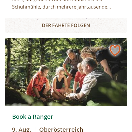
Schuhmühle, durch mehrere Jahrtausende
Siedlungsgeschichten. Bei dieser 7 km langen
Archäologiewanderweg
Wanderung in und um Schattendorf führt die
DER FÄHRTE FOLGEN
Archäologin Manuela Thurner durch die
einzelnen Stationen vorbei an archäologischen
Fundstellen und erzählt mehr über
Schattendorfs vergangene Jahrtausende.
Book a Ranger - mit Nationalpark Ranger den Nationalpar
Book a Ranger
9. Aug.
|
Oberösterreich