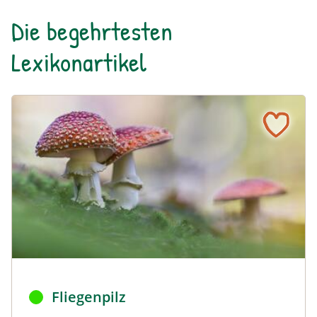
Die begehrtesten
Lexikonartikel
Fliegenpilz
Naturlexikon: Fliegenpilz
Fliegenpilze © Henrik Spranz
Fliegenpilz
Naturlexikon: Fliegenpilz