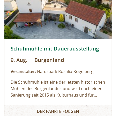
© Foto: Schuhmühle
Schuhmühle mit Dauerausstellung
9. Aug.
|
Burgenland
Veranstalter:
Naturpark Rosalia-Kogelberg
Die Schuhmühle ist eine der letzten historischen
Mühlen des Burgenlandes und wird nach einer
Sanierung seit 2015 als Kulturhaus und für
unterschiedliche Veranstaltungen genutzt. An
Schuhmühle mit Dauerausstellung
das historische Ereignis der "Schüsse von
DER FÄHRTE FOLGEN
Schattendorf", auf die 1927 der Brand des