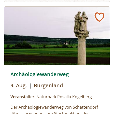
Justizpalastes in Wien folgte, erinnert eine
Dauerausstellung in der Schuhmühle.
Besichtigungen der Mühle und des
Mühlenladens mit Handwerkskunst und
regionalen Schmankerln aus dem Naturpark
sind zu den Öffnungszeiten möglich; Führungen
von Gruppen nach Voranmeldung.
© Foto: Schuhmühle
Archäologiewanderweg
9. Aug.
|
Burgenland
Veranstalter:
Naturpark Rosalia-Kogelberg
Der Archäologiewanderweg von Schattendorf
führt, ausgehend vom Startpunkt bei der