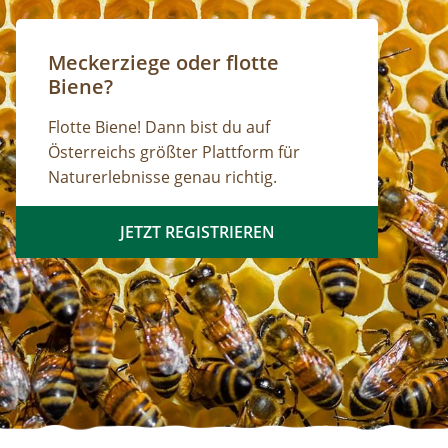
Steyr und die Nationalpark Region Ausstellung
Wunderwelt Waldwildnis Nationalpark Shop
Kostenlose Parkplätze vor dem
Meckerziege oder flotte
Besucherzentrum
Biene?
Flotte Biene! Dann bist du auf
Österreichs größter Plattform für
Naturerlebnisse genau richtig.
JETZT REGISTRIEREN