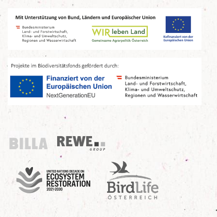
Billa
REWE Group
UN Decade
Birdlife