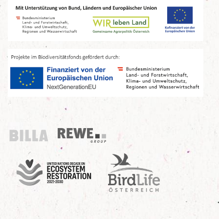
Billa
REWE Group
UN Decade
Birdlife