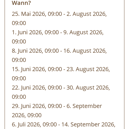
Wann?
Gut zu wissen:
25. Mai 2026, 09:00
-
bis
2. August 2026,
Charakter: Rundtour auf Pfaden und Steigen
09:00
(300 Hm im Aufstieg | 800 Hm im Abstieg)
1. Juni 2026, 09:00
-
bis
9. August 2026,
09:00
Dauer: ca. 6 Std.; davon 5 Std. reine Gehzeit
8. Juni 2026, 09:00
-
bis
16. August 2026,
Termine: jeden Montag von 01.07. -
09:00
09.09.2024
15. Juni 2026, 09:00
-
bis
23. August 2026,
09:00
Treffpunkt: 09:00 Uhr | Steinmännchen am
22. Juni 2026, 09:00
-
bis
30. August 2026,
Kassavorplatz der Gletscherbahn
09:00
Unkostenbeitrag: Erwachsene € 15,00 -
29. Juni 2026, 09:00
-
bis
6. September
Gäste der Naturpark-Partnerbetriebe, sowie
2026, 09:00
Naturpark-Mitglieder kostenlos
6. Juli 2026, 09:00
-
bis
14. September 2026,