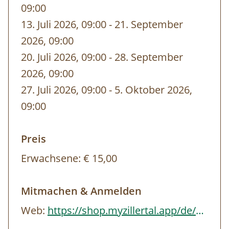
09:00
Bergfahrt Sommerbergbahn: € 17,00 - muss
13. Juli 2026, 09:00
-
bis
21. September
separat bezahlt werden
2026, 09:00
Allgemeines:
20. Juli 2026, 09:00
-
bis
28. September
2026, 09:00
Einkehrmöglichkeiten: Tuxer-Joch-Haus
27. Juli 2026, 09:00
-
bis
5. Oktober 2026,
Teilnehmerzahl: Maximal 9 | Anmeldung
09:00
unbedingt erforderlich
Preis
Anfahrt (Buslinie 4104): Abfahrt 08:10 Uhr
Erwachsene:
€ 15,00
Mayrhofen Bahnhof - Ankunft 08:50 Uhr
Hintertuxer Gletscher
Mitmachen & Anmelden
Rückfahrt (Buslinie 4104): Abfahrt 15:25 Uhr
Web:
https://shop.myzillertal.app/de/angebote/erlebnisse/naturpark/weitental-tal-der…
Hintertuxer Gletscher – Ankunft 16:05 Uhr