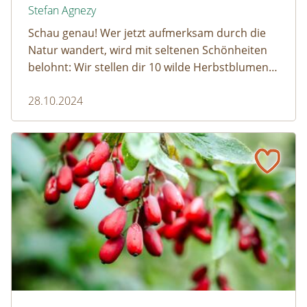
Stefan Agnezy
Schau genau! Wer jetzt aufmerksam durch die
Natur wandert, wird mit seltenen Schönheiten
belohnt: Wir stellen dir 10 wilde Herbstblumen
vor, die gerade ihren großen Auftritt haben.
28.10.2024
Pflück' mich! Essbare Beeren und Heilkräuter im Herbst
Berberitze © lepatriote / www.adobestock.com