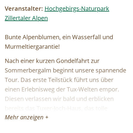
Veranstalter:
Hochgebirgs-Naturpark
Zillertaler Alpen
Bunte Alpenblumen, ein Wasserfall und
Murmeltiergarantie!
Nach einer kurzen Gondelfahrt zur
Sommerbergalm beginnt unsere spannende
Tour. Das erste Teilstück führt uns über
einen Erlebnisweg der Tux-Welten empor.
Diesen verlassen wir bald und erblicken
bereits das Tuxer-Joch-Haus, das tolle
Mehr anzeigen +
Ausblicke auf die umliegende Bergwelt
bietet. Von der Schutzhütte steigen wir in das