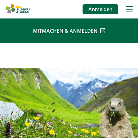
Anmelden
Benutzermenü
MITMACHEN & ANMELDEN
Direkt
zum
Inhalt