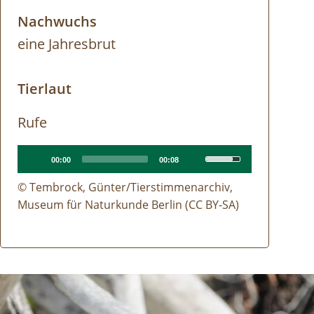
Nachwuchs
eine Jahresbrut
Tierlaut
Rufe
Audio
Audio
Use
Current
Total
00:00
00:08
time
duration
Player
file
Up/Down
© Tembrock, Günter/Tierstimmenarchiv,
Arrow
Museum für Naturkunde Berlin (CC BY-SA)
keys
to
increase
e
or
decrease