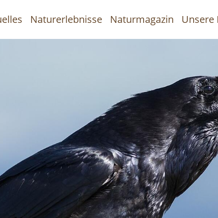
elles
Naturerlebnisse
Naturmagazin
Unsere 
uptnavigation
Direkt
zum
Inhalt