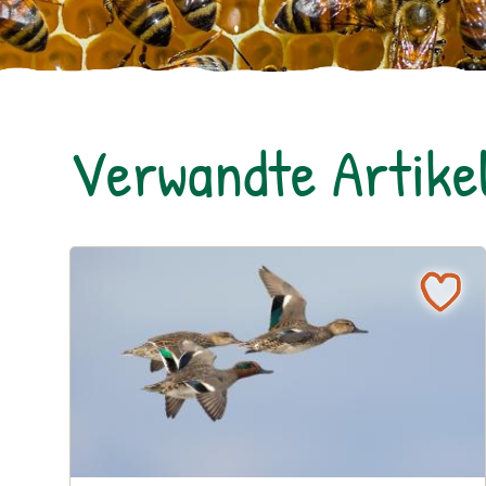
Verwandte Artike
Ohne intakten Lebensraum geht die Krickente unt