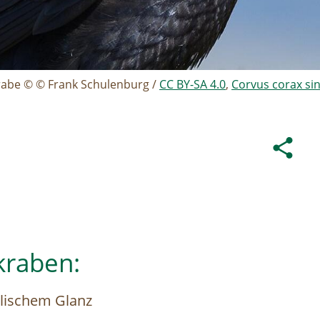
rabe © © Frank Schulenburg /
CC BY-SA 4.0
,
Corvus corax si
kraben:
llischem Glanz