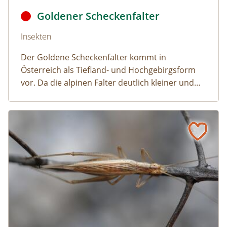
Goldener Scheckenfalter
Naturlexikon: Goldener Scheckenfalter
Insekten
Der Goldene Scheckenfalter kommt in
Österreich als Tiefland- und Hochgebirgsform
vor. Da die alpinen Falter deutlich kleiner und
dunkler als deren Gegenstück aus den niederen
Regionen gefärbt sind, meinen manche
Weinhähnchen
Naturlexikon: Weinhähnchen
Wissenschaftler es könnte sich dabei um zwei
unterschiedliche Arten handeln.