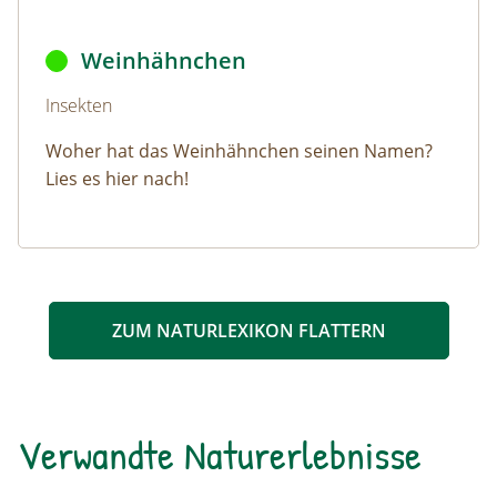
Weinhähnchen ©
Gilles San Martin
/
Flickr.com
(CC BY-SA 
Weinhähnchen
Naturlexikon: Weinhähnchen
Insekten
Woher hat das Weinhähnchen seinen Namen?
Lies es hier nach!
ZUM NATURLEXIKON FLATTERN
Verwandte Naturerlebnisse