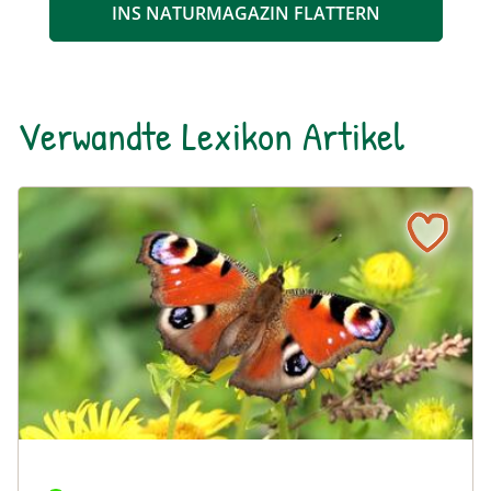
INS NATURMAGAZIN FLATTERN
Verwandte Lexikon Artikel
Tagpfauenauge
Naturlexikon: Tagpfauenauge
Die Augen auf der Flügeloberseite dienen der Abschreck