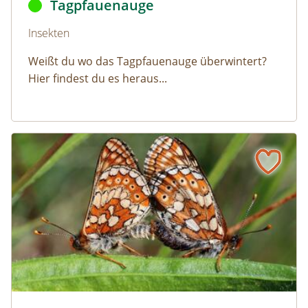
Tagpfauenauge
Naturlexikon: Tagpfauenauge
Insekten
Weißt du wo das Tagpfauenauge überwintert?
Hier findest du es heraus...
Goldener Scheckenfalter
Naturlexikon: Goldener Scheckenfalter
Zwei Goldene Scheckenfalter ©
Charles J. Sharp
Marsh fri