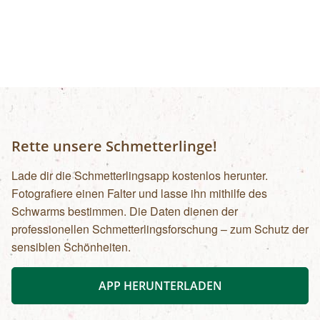
Schneeschuhe und Stöcke, Dauer ca 4 Stunden)
Info & Buchung:
Zum Treffpunkt:
Nationalpark Infostelle und Tourismusbüro
Steyr und die Nationalpark Region Ausstellung
Wunderwelt Waldwildnis Nationalpark Shop
Kostenlose Parkplätze vor dem
Besucherzentrum
Rette unsere Schmetterlinge!
Lade dir die Schmetterlingsapp kostenlos herunter.
Fotografiere einen Falter und lasse ihn mithilfe des
Schwarms bestimmen. Die Daten dienen der
professionellen Schmetterlingsforschung – zum Schutz der
sensiblen Schönheiten.
APP HERUNTERLADEN