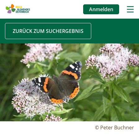
Anmelden
Benutzermenü
Direkt
ZURÜCK ZUM SUCHERGEBNIS
zum
Inhalt
Image
© Peter Buchner