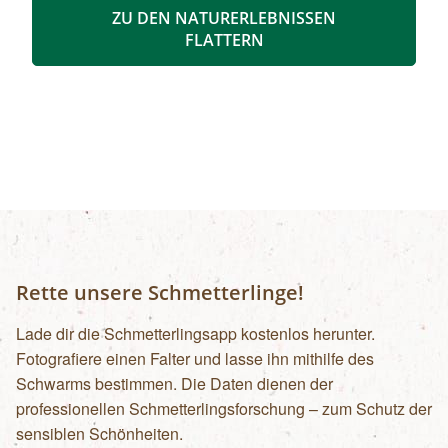
Ganztagestour Euro 310,00
ZU DEN NATURERLEBNISSEN
Höhlentour Euro 310,00 (inklusive Helme und
FLATTERN
Stirnlampen, Dauer ca. 2,5 Stunden)
Schneeschuhtour Euro 255,00 (inklusive
Schneeschuhe und Stöcke, Dauer ca 4 Stunden)
Info & Buchung:
Zum Treffpunkt:
Nationalpark Infostelle und Tourismusbüro
Steyr und die Nationalpark Region Ausstellung
Wunderwelt Waldwildnis Nationalpark Shop
Kostenlose Parkplätze vor dem
Besucherzentrum
Rette unsere Schmetterlinge!
Lade dir die Schmetterlingsapp kostenlos herunter.
Fotografiere einen Falter und lasse ihn mithilfe des
Schwarms bestimmen. Die Daten dienen der
professionellen Schmetterlingsforschung – zum Schutz der
sensiblen Schönheiten.