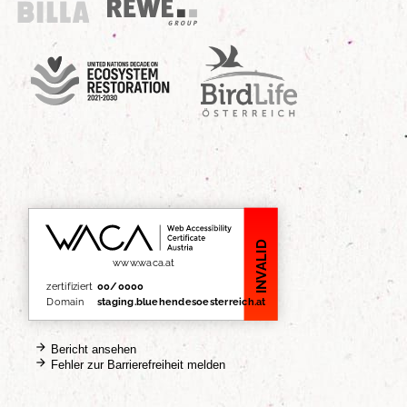
Billa
REWE Group
UN Decade
Birdlife