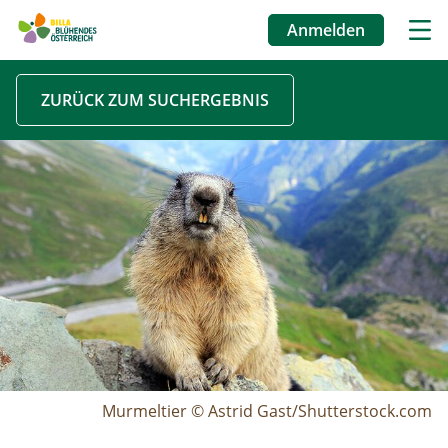
Anmelden
Benutzermenü
Direkt
ZURÜCK ZUM SUCHERGEBNIS
zum
Inhalt
Image
Murmeltier © Astrid Gast/Shutterstock.com