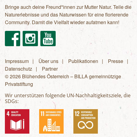
Bringe auch deine Freund*innen zur Mutter Natur. Teile die
Naturerlebnisse und das Naturwissen für eine florierende
Community. Damit die Vielfalt wieder aufatmen kann!
Facebook
Instagram
Youtube
Impressum
Über uns
Publikationen
Presse
Fußzeilenmenü
Datenschutz
Partner
© 2026 Blühendes Österreich – BILLA gemeinnützige
Privatstiftung
Wir unterstützen folgende UN-Nachhaltigkeitsziele, die
SDGs: