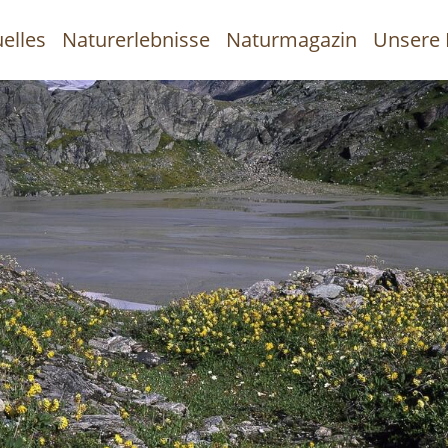
elles
Naturerlebnisse
Naturmagazin
Unsere 
uptnavigation
Direkt
zum
Inhalt