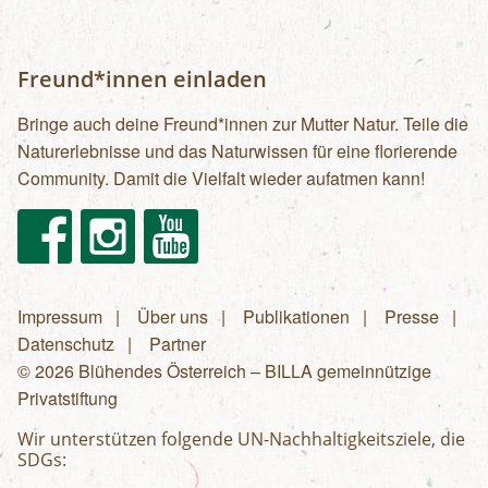
Freund*innen einladen
Bringe auch deine Freund*innen zur Mutter Natur. Teile die
Naturerlebnisse und das Naturwissen für eine florierende
Community. Damit die Vielfalt wieder aufatmen kann!
Facebook
Instagram
Youtube
Impressum
Über uns
Publikationen
Presse
Fußzeilenmenü
Datenschutz
Partner
© 2026 Blühendes Österreich – BILLA gemeinnützige
Privatstiftung
Wir unterstützen folgende UN-Nachhaltigkeitsziele, die
SDGs: