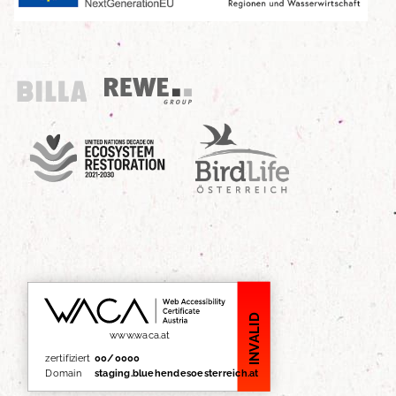
Billa
REWE Group
UN Decade
Birdlife